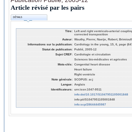
Article révisé par les pairs
DÉTAILS
Titre:
Left and right ventriculo-arterial couplin
corrected transposition
Auteur:
Wauthy, Pierre; Naeije, Robert; Brimioul
Informations sur la publication:
Cardiology in the young, 15, 6, page (64
Statut de publication:
Publié, 2005-12
Sujet CREF:
Cardiologie et circulation
Sciences bio-médicales et agricoles
Mots-clés:
Congenital heart disease
Heart failure
Right ventricle
Note générale:
SCOPUS: ar.j
Langue:
Anglais
Identificateurs:
urn:issn:1047-9511
info:doi/10.1017/S1047951105001848
info:pii/S1047951105001848
info:scp/28644445987