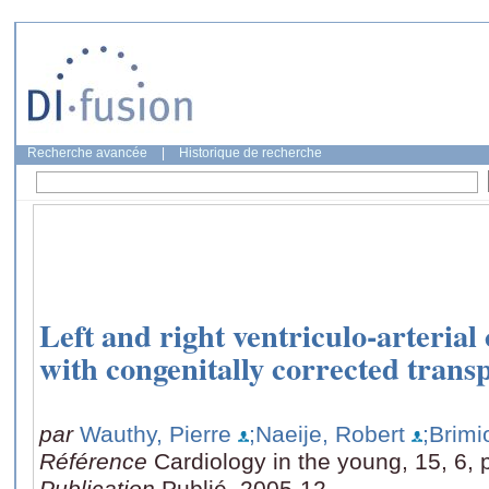
Recherche avancée
|
Historique de recherche
Left and right ventriculo-arterial 
with congenitally corrected transp
par
Wauthy, Pierre
;Naeije, Robert
;Brimi
Référence
Cardiology in the young, 15, 6,
Publication
Publié, 2005-12