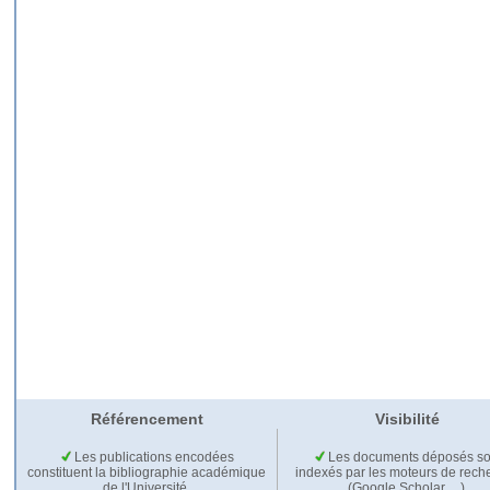
Référencement
Visibilité
Les publications encodées
Les documents déposés so
constituent la bibliographie académique
indexés par les moteurs de rech
de l'Université.
(Google Scholar,…).