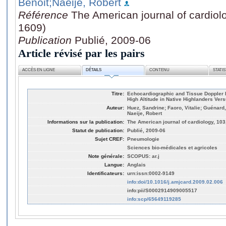
Benoit
;Naeije, Robert
Référence
The American journal of cardiol
1609)
Publication
Publié, 2009-06
Article révisé par les pairs
ACCÈS EN LIGNE
DÉTAILS
CONTENU
STATI
Titre:
Echocardiographic and Tissue Doppler I
High Altitude in Native Highlanders Ve
Auteur:
Huez, Sandrine; Faoro, Vitalie; Guénard,
Naeije, Robert
Informations sur la publication:
The American journal of cardiology, 103
Statut de publication:
Publié, 2009-06
Sujet CREF:
Pneumologie
Sciences bio-médicales et agricoles
Note générale:
SCOPUS: ar.j
Langue:
Anglais
Identificateurs:
urn:issn:0002-9149
info:doi/10.1016/j.amjcard.2009.02.006
info:pii/S0002914909005517
info:scp/65649119285