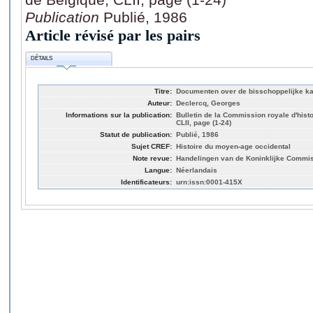
Publication
Publié, 1986
Article révisé par les pairs
DÉTAILS
Titre:
Documenten over de bisschoppelijke kan
Auteur:
Declercq, Georges
Informations sur la publication:
Bulletin de la Commission royale d'hist
CLII, page (1-24)
Statut de publication:
Publié, 1986
Sujet CREF:
Histoire du moyen-age occidental
Note revue:
Handelingen van de Koninklijke Commi
Langue:
Néerlandais
Identificateurs:
urn:issn:0001-415X