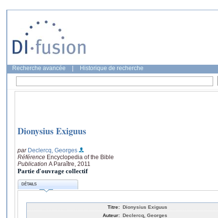
Recherche avancée
|
Historique de recherche
Dionysius Exiguus
par
Declercq, Georges
Référence
Encyclopedia of the Bible
Publication
A Paraître, 2011
Partie d'ouvrage collectif
DÉTAILS
Titre:
Dionysius Exiguus
Auteur:
Declercq, Georges