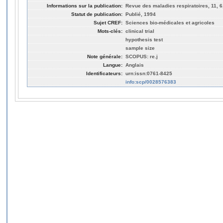
Informations sur la publication:
Revue des maladies respiratoires, 11, 6
Statut de publication:
Publié, 1994
Sujet CREF:
Sciences bio-médicales et agricoles
Mots-clés:
clinical trial
hypothesis test
sample size
Note générale:
SCOPUS: re.j
Langue:
Anglais
Identificateurs:
urn:issn:0761-8425
info:scp/0028576383