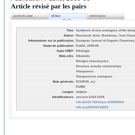
Article révisé par les pairs
ACCÈS EN LIGNE
DÉTAILS
STATISTIQUES
Titre:
Synthesis of new analogues of the tetr
Auteur:
Rouchaud, Anne; Braekman, Jean Clau
Informations sur la publication:
European Journal of Organic Chemistry,
Statut de publication:
Publié, 2009-06
Sujet CREF:
Ethologie
Mots-clés:
Alkaloids
Nitrogen heterocycles
Structure activity relationships
Tetraponera
Tetraponerine analogues
Note générale:
SCOPUS: ar.j
FLWIN
Langue:
Anglais
Identificateurs:
urn:issn:1434-193X
info:doi/10.1002/ejoc.200900064
info:scp/66249136823