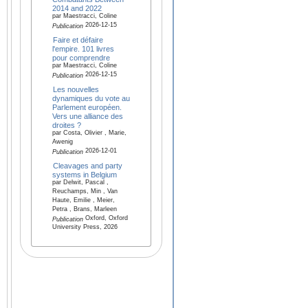
2014 and 2022
par Maestracci, Coline
2026-12-15
Publication
Faire et défaire
l'empire. 101 livres
pour comprendre
par Maestracci, Coline
2026-12-15
Publication
Les nouvelles
dynamiques du vote au
Parlement européen.
Vers une alliance des
droites ?
par Costa, Olivier , Marie,
Awenig
2026-12-01
Publication
Cleavages and party
systems in Belgium
par Delwit, Pascal ,
Reuchamps, Min , Van
Haute, Emilie , Meier,
Petra , Brans, Marleen
Oxford, Oxford
Publication
University Press, 2026