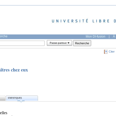
herche
Mon DI-fusion
|
À 
Passe-partout
Citer
aîtres chez eux
STATISTIQUES