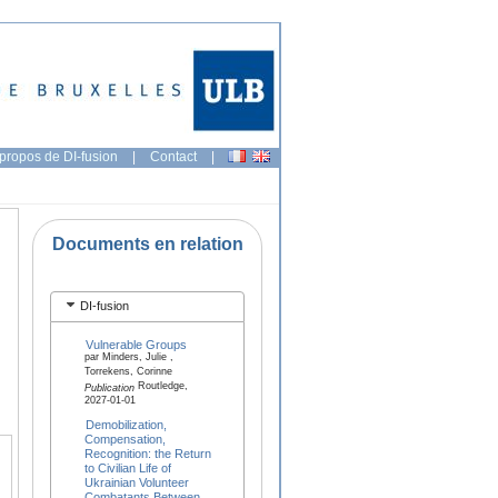
propos de DI-fusion
|
Contact
|
Documents en relation
DI-fusion
Vulnerable Groups
par Minders, Julie ,
Torrekens, Corinne
Routledge,
Publication
2027-01-01
Demobilization,
Compensation,
Recognition: the Return
to Civilian Life of
Ukrainian Volunteer
Combatants Between