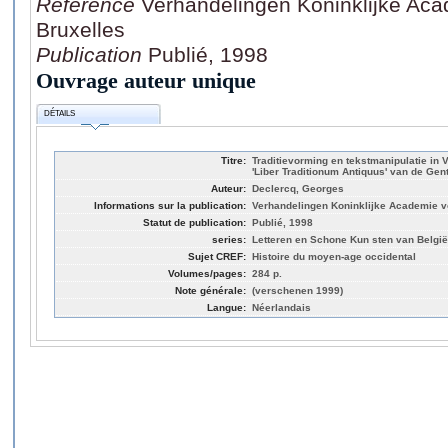
Référence
Verhandelingen Koninklijke Ac
Bruxelles
Publication
Publié, 1998
Ouvrage auteur unique
DÉTAILS
Titre:
Traditievorming en tekstmanipulatie in 
'Liber Traditionum Antiquus' van de Gent
Auteur:
Declercq, Georges
Informations sur la publication:
Verhandelingen Koninklijke Academie 
Statut de publication:
Publié, 1998
series:
Letteren en Schone Kun sten van België
Sujet CREF:
Histoire du moyen-age occidental
Volumes/pages:
284 p.
Note générale:
(verschenen 1999)
Langue:
Néerlandais