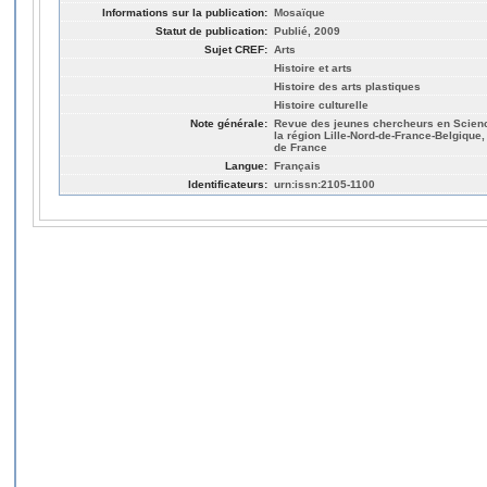
Informations sur la publication:
Mosaïque
Statut de publication:
Publié, 2009
Sujet CREF:
Arts
Histoire et arts
Histoire des arts plastiques
Histoire culturelle
Note générale:
Revue des jeunes chercheurs en Scienc
la région Lille-Nord-de-France-Belgique
de France
Langue:
Français
Identificateurs:
urn:issn:2105-1100