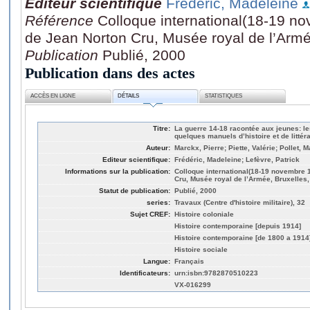
Editeur scientifique
Frédéric, Madeleine
Référence
Colloque international(18-19 no
de Jean Norton Cru, Musée royal de l’Armé
Publication
Publié, 2000
Publication dans des actes
ACCÈS EN LIGNE
DÉTAILS
STATISTIQUES
Titre:
La guerre 14-18 racontée aux jeunes: le
quelques manuels d’histoire et de littér
Auteur:
Marckx, Pierre; Piette, Valérie; Pollet, M
Editeur scientifique:
Frédéric, Madeleine; Lefèvre, Patrick
Informations sur la publication:
Colloque international(18-19 novembre 1
Cru, Musée royal de l’Armée, Bruxelles,
Statut de publication:
Publié, 2000
series:
Travaux (Centre d'histoire militaire), 32
Sujet CREF:
Histoire coloniale
Histoire contemporaine [depuis 1914]
Histoire contemporaine [de 1800 a 1914
Histoire sociale
Langue:
Français
Identificateurs:
urn:isbn:9782870510223
VX-016299