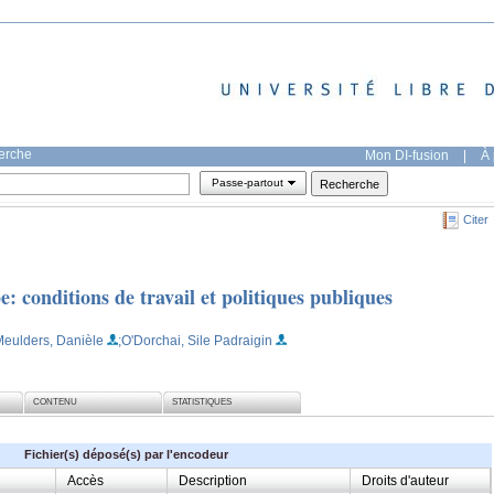
herche
Mon DI-fusion
|
À 
Passe-partout
Citer
: conditions de travail et politiques publiques
Meulders, Danièle
;O'Dorchai, Sile Padraigin
CONTENU
STATISTIQUES
Fichier(s) déposé(s) par l'encodeur
Accès
Description
Droits d'auteur