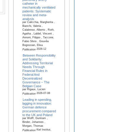
catheter in
mechanically ventilated
patients: Systematic
review and meta-
analysis
par Calicchia, Margherita ,
Bianchi, Valeria ,
Calabrese, Alberto , Roth,
Agatha , Labbé, Vincent ,
Annoni, Filippo , Taccone,
Fabio Silvio , Gouvêa
Bogossian, Elisa
2026-12
Publication
Between Responsibility
and Solidarity:
Addressing Territorial
Needs Through
Financial Rules in
Federal And
Decentralized
Governance – The
Belgian Case
par Rigaux, Lucien
2026-07-08
Publication
Leading in spending,
lagging in innovation:
German defence
procurement compared
to the UK and Poland
par Wolff, Guntram ,
Binder, Johannes ,
Morgan, Thomas
Kiel Institut,
Publication