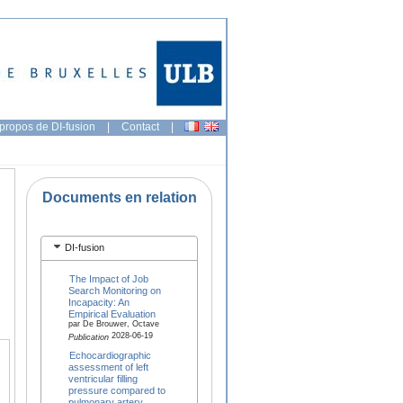
propos de DI-fusion
|
Contact
|
Documents en relation
DI-fusion
The Impact of Job
Search Monitoring on
Incapacity: An
Empirical Evaluation
par De Brouwer, Octave
2028-06-19
Publication
Echocardiographic
assessment of left
ventricular filling
pressure compared to
pulmonary artery