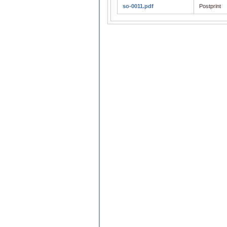
so-0011.pdf
Postprint