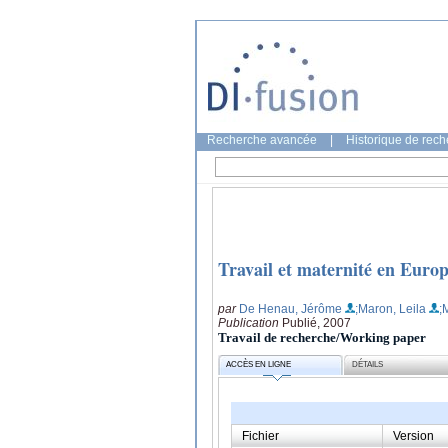
Recherche avancée
|
Historique de rec
Travail et maternité en Europe
par
De Henau, Jérôme
;Maron, Leila
;
Publication
Publié, 2007
Travail de recherche/Working paper
ACCÈS EN LIGNE
DÉTAILS
Fichier
Version