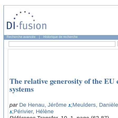
Recherche avancée
|
Historique de recherche
The relative generosity of the EU 
systems
par
De Henau, Jérôme
;Meulders, Danièl
;Périvier, Hélène
Référence
Transfer, 10, 1, page (62-87)