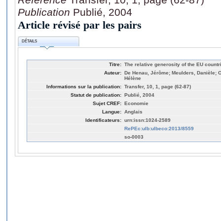
Publication
Publié, 2004
Article révisé par les pairs
DÉTAILS
Titre:
The relative generosity of the EU count
Auteur:
De Henau, Jérôme; Meulders, Danièle; O'
Hélène
Informations sur la publication:
Transfer, 10, 1, page (62-87)
Statut de publication:
Publié, 2004
Sujet CREF:
Economie
Langue:
Anglais
Identificateurs:
urn:issn:1024-2589
RePEc:ulb:ulbeco:2013/8559
so-0003