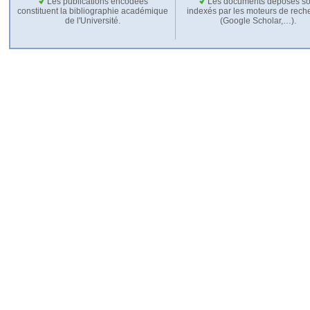
Les publications encodées
Les documents déposés so
constituent la bibliographie académique
indexés par les moteurs de rech
de l'Université.
(Google Scholar,…).