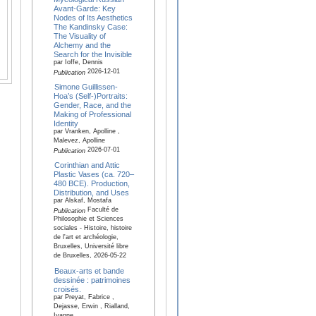
Avant-Garde: Key
Nodes of Its Aesthetics
The Kandinsky Case:
The Visuality of
Alchemy and the
Search for the Invisible
par Ioffe, Dennis
2026-12-01
Publication
Simone Guillissen-
Hoa’s (Self-)Portraits:
Gender, Race, and the
Making of Professional
Identity
par Vranken, Apolline ,
Malevez, Apolline
2026-07-01
Publication
Corinthian and Attic
Plastic Vases (ca. 720–
480 BCE). Production,
Distribution, and Uses
par Alskaf, Mostafa
Faculté de
Publication
Philosophie et Sciences
sociales - Histoire, histoire
de l'art et archéologie,
Bruxelles, Université libre
de Bruxelles, 2026-05-22
Beaux-arts et bande
dessinée : patrimoines
croisés.
par Preyat, Fabrice ,
Dejasse, Erwin , Rialland,