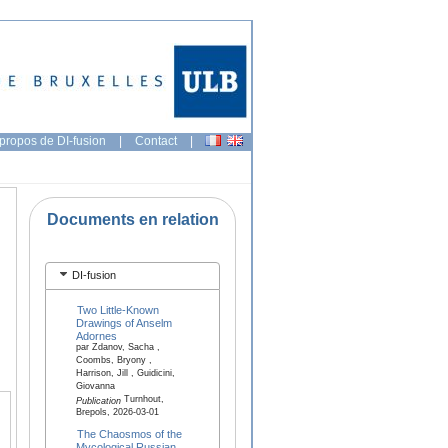
propos de DI-fusion
|
Contact
|
Documents en relation
DI-fusion
Two Little-Known
Drawings of Anselm
Adornes
par Zdanov, Sacha ,
Coombs, Bryony ,
Harrison, Jill , Guidicini,
Giovanna
Turnhout,
Publication
Brepols, 2026-03-01
The Chaosmos of the
Mycological Russian