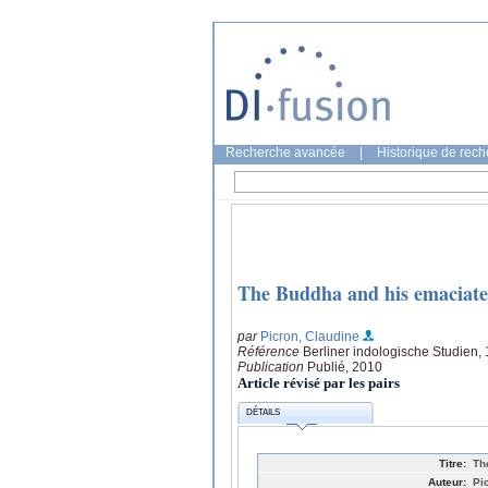
Recherche avancée
|
Historique de rec
The Buddha and his emaciat
par
Picron, Claudine
Référence
Berliner indologische Studien,
Publication
Publié, 2010
Article révisé par les pairs
DÉTAILS
Titre:
Th
Auteur:
Pi