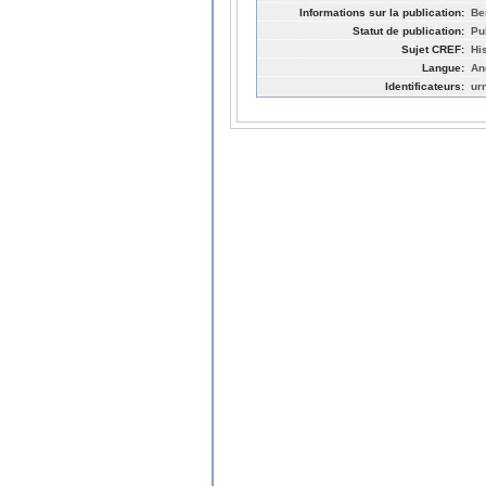
Informations sur la publication:
Be
Statut de publication:
Pu
Sujet CREF:
Hi
Langue:
An
Identificateurs:
ur