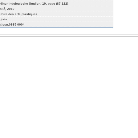
rliner indologische Studien, 19, page (87-122)
blié, 2010
stoire des arts plastiques
glais
n:issn:0935-0004