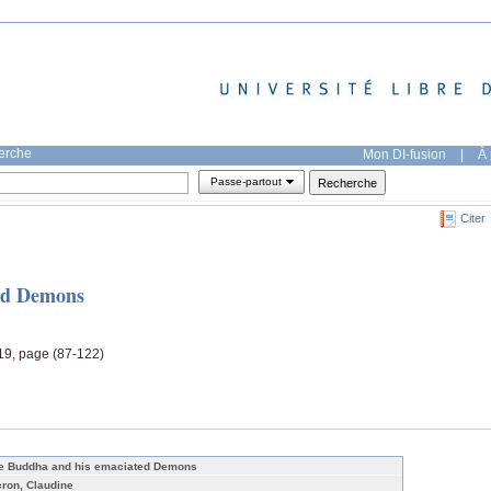
herche
Mon DI-fusion
|
À 
Passe-partout
Citer
ed Demons
 19, page (87-122)
e Buddha and his emaciated Demons
cron, Claudine