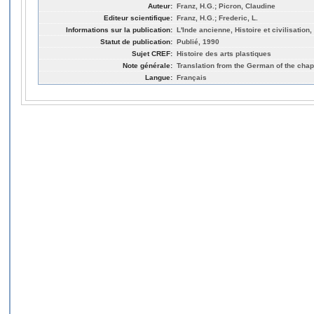
Auteur:
Franz, H.G.; Picron, Claudine
Editeur scientifique:
Franz, H.G.; Frederic, L.
Informations sur la publication:
L'Inde ancienne, Histoire et civilisation
Statut de publication:
Publié, 1990
Sujet CREF:
Histoire des arts plastiques
Note générale:
Translation from the German of the chap
Langue:
Français