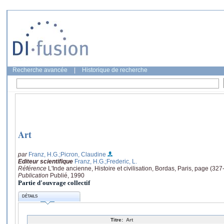
Recherche avancée
|
Historique de recherche
Art
par
Franz, H.G.
;Picron, Claudine
Editeur scientifique
Franz, H.G.
;Frederic, L.
Référence
L'Inde ancienne, Histoire et civilisation, Bordas, Paris, page (327
Publication
Publié, 1990
Partie d'ouvrage collectif
DÉTAILS
Titre:
Art