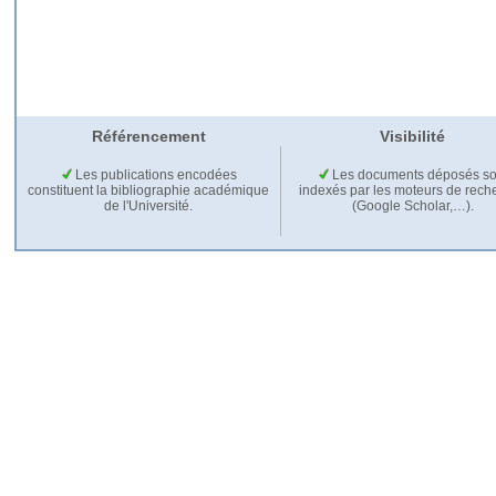
Référencement
Visibilité
Les publications encodées
Les documents déposés so
constituent la bibliographie académique
indexés par les moteurs de rech
de l'Université.
(Google Scholar,…).