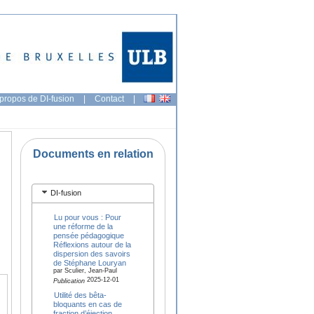
propos de DI-fusion
|
Contact
|
Documents en relation
DI-fusion
Lu pour vous : Pour
une réforme de la
pensée pédagogique
Réflexions autour de la
dispersion des savoirs
de Stéphane Louryan
par Sculier, Jean-Paul
2025-12-01
Publication
Utilité des bêta-
bloquants en cas de
fraction d’éjection