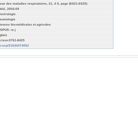
vue des maladies respiratoires, 21, 4 II, page (6S21-6S25)
blié, 2004-09
ncérologie
eumologie
iences bio-médicales et agricoles
OPUS: re.j
glais
n:issn:0761-8425
fo:scp/21644474062