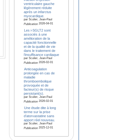
ventriculaire gauche
légèrement réduite
après un infarctus
myocardique.
par Sculier, Jean-Paul
2026-04-01
Publication
Les i-SGLT2 sont
associés à une
amélioration de la
capacité fonctionnelle
et de la qualité de vie
dans le traitement de
l’insuffisance cardiaque
par Sculier, Jean-Paul
2026-02-01
Publication
Anticoagulation
prolongée en cas de
maladie
thromboembolique
provoquée et de
facteur(s) de risque
persistant(s).
par Sculier, Jean-Paul
2026-02-01
Publication
Une étude dite à long
terme sur la prise
d’atorvastatine sans
apport réel nouveau.
par Sculier, Jean-Paul
2025-12-01
Publication