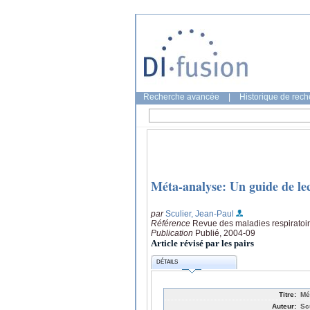
Recherche avancée
|
Historique de rec
Méta-analyse: Un guide de le
par
Sculier, Jean-Paul
Référence
Revue des maladies respiratoir
Publication
Publié, 2004-09
Article révisé par les pairs
DÉTAILS
Titre:
Mé
Auteur:
Sc