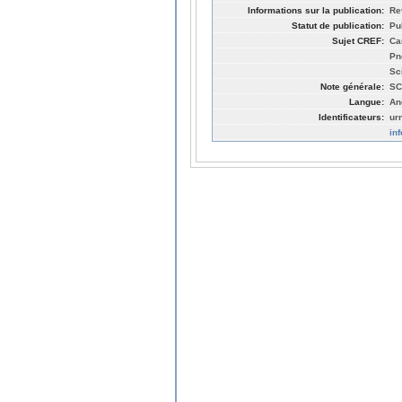
Informations sur la publication:
Re
Statut de publication:
Pu
Sujet CREF:
Ca
Pn
Sc
Note générale:
SC
Langue:
An
Identificateurs:
ur
in