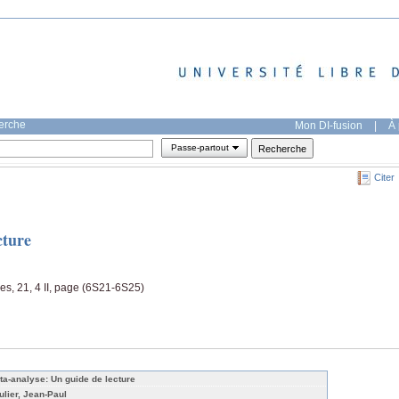
herche
Mon DI-fusion
|
À 
Passe-partout
Citer
cture
es, 21, 4 II, page (6S21-6S25)
ta-analyse: Un guide de lecture
ulier, Jean-Paul