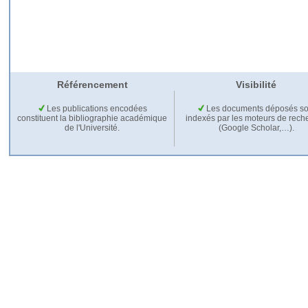
Référencement
Visibilité
Les publications encodées
Les documents déposés so
constituent la bibliographie académique
indexés par les moteurs de rech
de l'Université.
(Google Scholar,…).