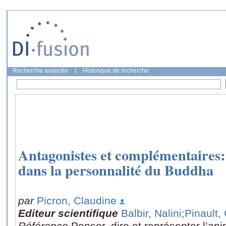
Recherche avancée
|
Historique de recherche
Antagonistes et complémentaires: l
dans la personnalité du Buddha
par
Picron, Claudine
Editeur scientifique
Balbir, Nalini
;Pinault
Référence
Penser, dire et représenter l’an