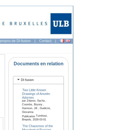
propos de DI-fusion
|
Contact
|
Documents en relation
DI-fusion
Two Little-Known
Drawings of Anselm
Adornes
par Zdanov, Sacha ,
Coombs, Bryony ,
Harrison, Jill , Guidicini,
Giovanna
Turnhout,
Publication
Brepols, 2026-03-01
The Chaosmos of the
Mycological Russian