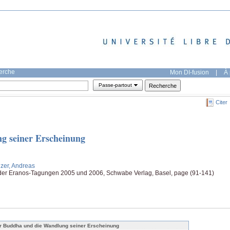
herche
Mon DI-fusion
|
À 
Passe-partout
Citer
g seiner Erscheinung
zer, Andreas
 der Eranos-Tagungen 2005 und 2006, Schwabe Verlag, Basel, page (91-141)
r Buddha und die Wandlung seiner Erscheinung