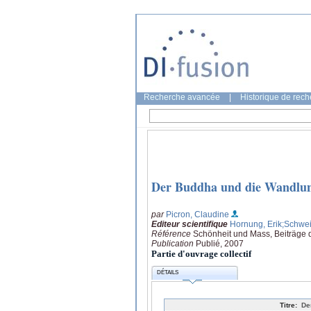
Recherche avancée
|
Historique de rec
Der Buddha und die Wandlun
par
Picron, Claudine
Editeur scientifique
Hornung, Erik
;Schwei
Référence
Schönheit und Mass, Beiträge
Publication
Publié, 2007
Partie d'ouvrage collectif
DÉTAILS
Titre:
De