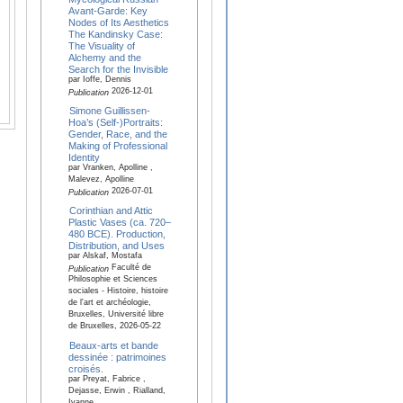
Avant-Garde: Key
Nodes of Its Aesthetics
The Kandinsky Case:
The Visuality of
Alchemy and the
Search for the Invisible
par Ioffe, Dennis
2026-12-01
Publication
Simone Guillissen-
Hoa’s (Self-)Portraits:
Gender, Race, and the
Making of Professional
Identity
par Vranken, Apolline ,
Malevez, Apolline
2026-07-01
Publication
Corinthian and Attic
Plastic Vases (ca. 720–
480 BCE). Production,
Distribution, and Uses
par Alskaf, Mostafa
Faculté de
Publication
Philosophie et Sciences
sociales - Histoire, histoire
de l'art et archéologie,
Bruxelles, Université libre
de Bruxelles, 2026-05-22
Beaux-arts et bande
dessinée : patrimoines
croisés.
par Preyat, Fabrice ,
Dejasse, Erwin , Rialland,