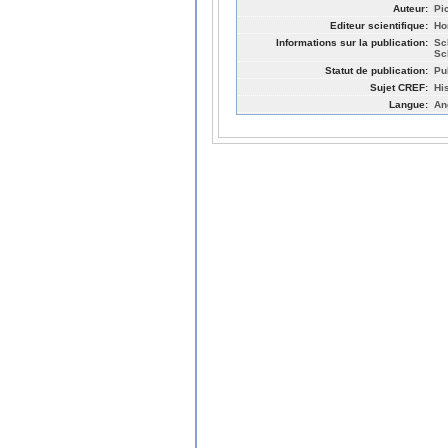
Auteur:
Pi
Editeur scientifique:
Ho
Informations sur la publication:
Sc
Sc
Statut de publication:
Pu
Sujet CREF:
Hi
Langue:
An