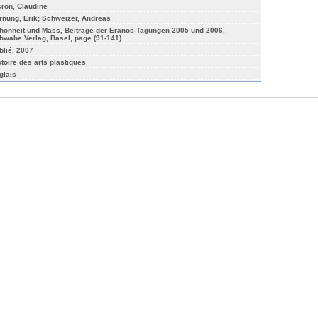
cron, Claudine
rnung, Erik; Schweizer, Andreas
hönheit und Mass, Beiträge der Eranos-Tagungen 2005 und 2006,
hwabe Verlag, Basel, page (91-141)
blié, 2007
stoire des arts plastiques
glais