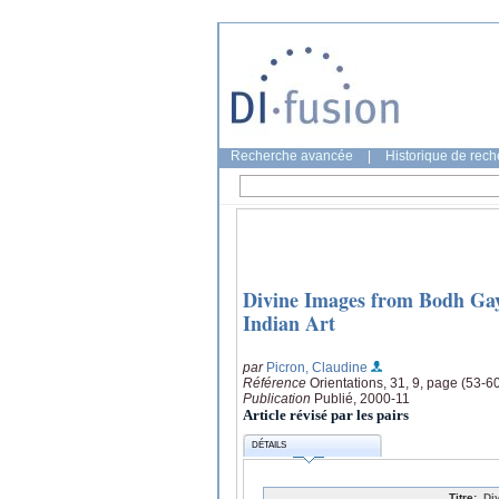
Recherche avancée
|
Historique de rec
Divine Images from Bodh Gay
Indian Art
par
Picron, Claudine
Référence
Orientations, 31, 9, page (53-6
Publication
Publié, 2000-11
Article révisé par les pairs
DÉTAILS
Titre:
Di