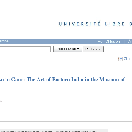
herche
Mon DI-fusion
|
À 
Passe-partout
Citer
a to Gaur: The Art of Eastern India in the Museum of
0)
vine Images from Bodh Gaya to Gaur: The Art of Eastern India in the