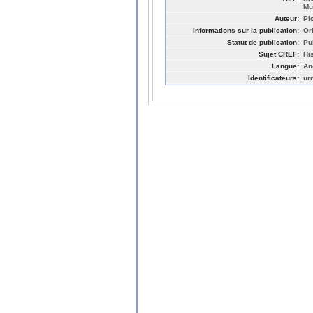
Mu
Auteur:
Pi
Informations sur la publication:
Or
Statut de publication:
Pu
Sujet CREF:
Hi
Langue:
An
Identificateurs:
ur