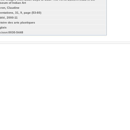
seum of Indian Art
cron, Claudine
ientations, 31, 9, page (53-60)
blié, 2000-11
stoire des arts plastiques
glais
n:issn:0030-5448