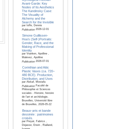
Avant-Garde: Key
Nodes of Its Aesthetics
The Kandinsky Case:
The Visuality of
Alchemy and the
Search for the Invisible
par Ioffe, Dennis
2026-12-01
Publication
Simone Guillissen-
Hoa’s (Self-)Portraits:
Gender, Race, and the
Making of Professional
Identity
par Vranken, Apolline ,
Malevez, Apolline
2026-07-01
Publication
Corinthian and Attic
Plastic Vases (ca. 720–
480 BCE). Production,
Distribution, and Uses
par Alskaf, Mostafa
Faculté de
Publication
Philosophie et Sciences
sociales - Histoire, histoire
de l'art et archéologie,
Bruxelles, Université libre
de Bruxelles, 2026-05-22
Beaux-arts et bande
dessinée : patrimoines
croisés.
par Preyat, Fabrice ,
Dejasse, Erwin , Rialland,