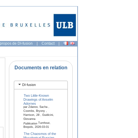
propos de DI-fusion
|
Contact
|
Documents en relation
DI-fusion
Two Little-Known
Drawings of Anselm
Adornes
par Zdanov, Sacha ,
Coombs, Bryony ,
Harrison, Jill , Guidicini,
Giovanna
Turnhout,
Publication
Brepols, 2026-03-01
The Chaosmos of the
Mycological Russian