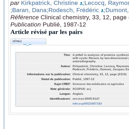
par
Kirkpatrick, Christine
;Lecocq, Raymo
;Baran, Dana
;Rodesch, Frédéric
;Dumont,
Référence
Clinical chemistry, 33, 12, page
Publication
Publié, 1987-12
Article révisé par les pairs
DÉTAILS
Titre:
A pitfall in analysis of proteins synthe
with cystic fibrosis by two-dimensional
autoradiography.
Auteur:
Kirkpatrick, Christine; Lecocq, Raymon
Rodesch, Frédéric; Dumont, Jacques E
Informations sur la publication:
Clinical chemistry, 33, 12, page (2310)
Statut de publication:
Publié, 1987-12
Sujet CREF:
Sciences bio-médicales et agricoles
Note générale:
SCOPUS: ar.j
Langue:
Anglais
Identificateurs:
urn:issn:0009-9147
info:scp/0023487183