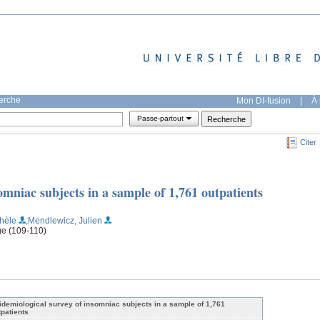
herche
Mon DI-fusion
|
À 
Passe-partout
Citer
omniac subjects in a sample of 1,761 outpatients
hèle
;Mendlewicz, Julien
ge (109-110)
idemiological survey of insomniac subjects in a sample of 1,761
tpatients