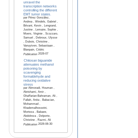
unravel the
transcription networks
controlling the different
EMT tumor states.
par Pérez González,
Andrea , Windels, Gabriel ,
Bévant, Kevin , Lengrand,
Justine , Lemaire, Sophie ,
Moers, Virginie , Scozzaro,
Samuel , Debroux, Ulysse
, Dubois, Christine ,
Vanuytven, Sebastiaan ,
Blanpain, Cédric
2026-07
Publication
Chitosan biguanide
attenuates methanol
poisoning by
scavenging
formaldehyde and
reducing oxidative
stress
par Alimoradi, Houman ,
Abrishami, Amir ,
Ghaffarian-Bahraman, Ali ,
Fallah, Anita , Babacian,
Mohammad ,
Khademalhosseini,
Morteza , Babaee,
Abdolreza , Delporte,
Christine , Razmi, Ali
2026-06-30
Publication