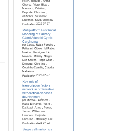
Hsieh, Ricardo , Arana-
Chavez, Victor Elias ,
Massoco, Cristina ,
Delporte, Christine ,
Ab’Saber, Alexandre ,
Lourenço, Silvia Vanessa
2026-07-27
Publication
Multiplatform Preclinical
Modeling of Salivary
Gland Adenoid Cystic
Carcinoma
par Costa, Raisa Ferreira ,
Pelissari, Cibele , M'Rabet,
Nasiha , Rodrigues Lé,
Nayana , Bolaky, Nargis ,
Dos Santos, Tiago Góss ,
Delporte, Christine ,
Coutinho-Camillo, Cláudia
Malheiros
2026-07-27
Publication
Key role of
transcription factors
network in proliferative
vitreoretinal diseases
development
par Duveau, Clément ,
Raiss El Harrak, Yosra ,
Datlibagi, Azine , Perret,
Jason , Willermain,
Francois , Delporte,
Christine , Motulsky, Elie
2026-07-02
Publication
Single cell multiomics