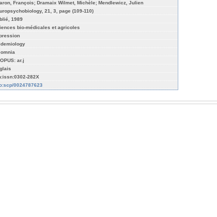
aron, François; Dramaix Wilmet, Michèle; Mendlewicz, Julien
uropsychobiology, 21, 3, page (109-110)
blié, 1989
iences bio-médicales et agricoles
pression
idemiology
somnia
OPUS: ar.j
glais
n:issn:0302-282X
fo:scp/0024787623