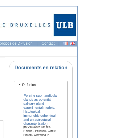
propos de DI-fusion
|
Contact
|
Documents en relation
DI-fusion
Porcine submandibular
glands as potential
salivary gland
experimental models:
histological,
immunohistochemical,
and ultrastructural
characterization
par Ab’Sáber Simões,
Helena , Pelissari, Cibele ,
Florezi, Giovanna P ,