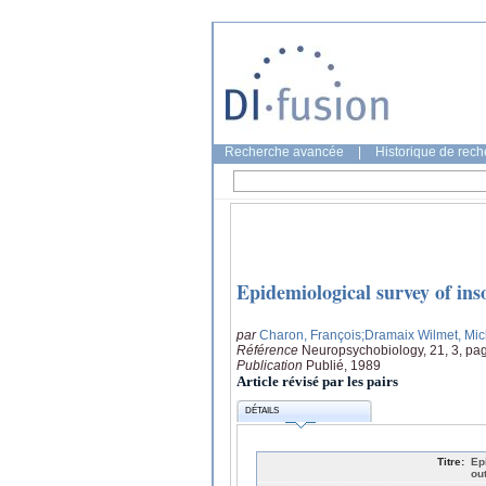
Recherche avancée
|
Historique de rec
Epidemiological survey of ins
par
Charon, François
;Dramaix Wilmet, Mic
Référence
Neuropsychobiology, 21, 3, pa
Publication
Publié, 1989
Article révisé par les pairs
DÉTAILS
Titre:
Ep
ou