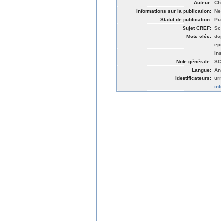
Auteur:
Ch
Informations sur la publication:
Ne
Statut de publication:
Pu
Sujet CREF:
Sc
Mots-clés:
de
ep
In
Note générale:
SC
Langue:
An
Identificateurs:
ur
in