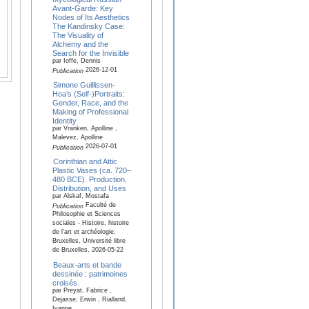
Avant-Garde: Key
Nodes of Its Aesthetics
The Kandinsky Case:
The Visuality of
Alchemy and the
Search for the Invisible
par Ioffe, Dennis
2026-12-01
Publication
Simone Guillissen-
Hoa’s (Self-)Portraits:
Gender, Race, and the
Making of Professional
Identity
par Vranken, Apolline ,
Malevez, Apolline
2026-07-01
Publication
Corinthian and Attic
Plastic Vases (ca. 720–
480 BCE). Production,
Distribution, and Uses
par Alskaf, Mostafa
Faculté de
Publication
Philosophie et Sciences
sociales - Histoire, histoire
de l'art et archéologie,
Bruxelles, Université libre
de Bruxelles, 2026-05-22
Beaux-arts et bande
dessinée : patrimoines
croisés.
par Preyat, Fabrice ,
Dejasse, Erwin , Rialland,