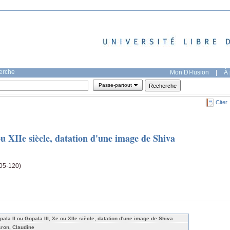
herche
Mon DI-fusion
|
À 
Passe-partout
Citer
u XIIe siècle, datation d'une image de Shiva
105-120)
pala II ou Gopala III, Xe ou XIIe siècle, datation d'une image de Shiva
cron, Claudine