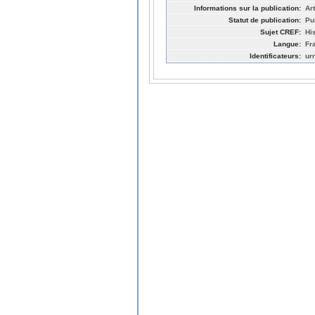
Informations sur la publication:
Ar
Statut de publication:
Pu
Sujet CREF:
Hi
Langue:
Fr
Identificateurs:
ur