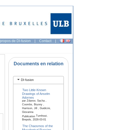
propos de DI-fusion
|
Contact
|
Documents en relation
DI-fusion
Two Little-Known
Drawings of Anselm
Adornes
par Zdanov, Sacha ,
Coombs, Bryony ,
Harrison, Jill , Guidicini,
Giovanna
Turnhout,
Publication
Brepols, 2026-03-01
The Chaosmos of the
Mycological Russian