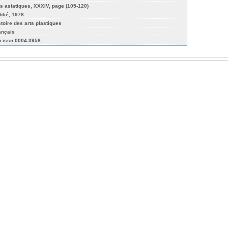
ts asiatiques, XXXIV, page (105-120)
blié, 1978
stoire des arts plastiques
ançais
n:issn:0004-3958