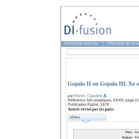
Recherche avancée
|
Historique de rec
Gopala II ou Gopala III, Xe o
par
Picron, Claudine
Référence
Arts asiatiques, XXXIV, page (
Publication
Publié, 1978
Article révisé par les pairs
DÉTAILS
Titre:
Go
Auteur:
Pi