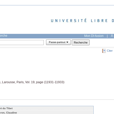
herche
Mon DI-fusion
|
À 
Passe-partout
Citer
 Larousse, Paris, Vol. 19, page (11931-11933)
rt du Tibet
cron, Claudine