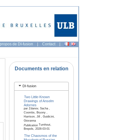
propos de DI-fusion
|
Contact
|
Documents en relation
DI-fusion
Two Little-Known
Drawings of Anselm
Adornes
par Zdanov, Sacha ,
Coombs, Bryony ,
Harrison, Jill , Guidicini,
Giovanna
Turnhout,
Publication
Brepols, 2026-03-01
The Chaosmos of the
Mycological Russian