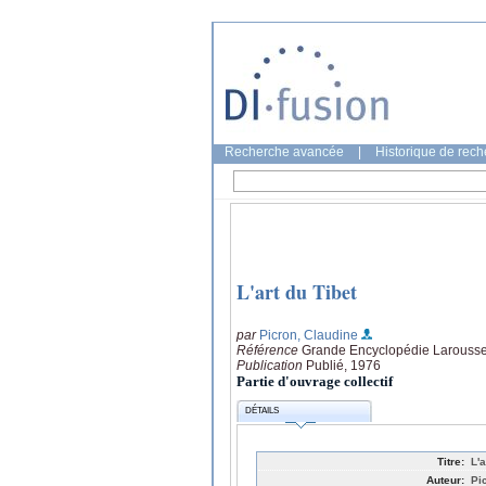
Recherche avancée
|
Historique de rec
L'art du Tibet
par
Picron, Claudine
Référence
Grande Encyclopédie Larousse,
Publication
Publié, 1976
Partie d'ouvrage collectif
DÉTAILS
Titre:
L'a
Auteur:
Pi