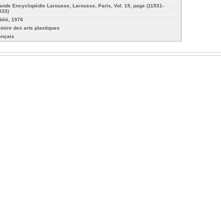
ande Encyclopédie Larousse, Larousse, Paris, Vol. 19, page (11931-
933)
blié, 1976
stoire des arts plastiques
ançais