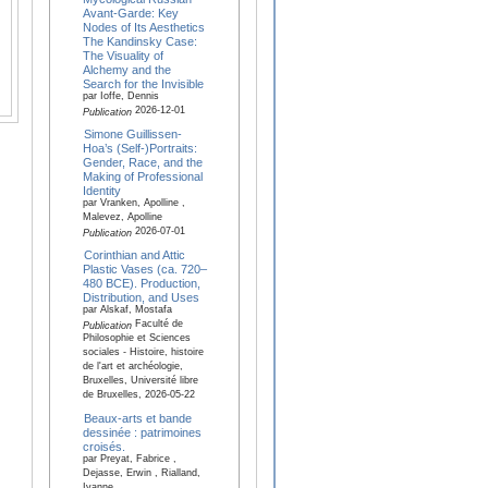
Avant-Garde: Key
Nodes of Its Aesthetics
The Kandinsky Case:
The Visuality of
Alchemy and the
Search for the Invisible
par Ioffe, Dennis
2026-12-01
Publication
Simone Guillissen-
Hoa’s (Self-)Portraits:
Gender, Race, and the
Making of Professional
Identity
par Vranken, Apolline ,
Malevez, Apolline
2026-07-01
Publication
Corinthian and Attic
Plastic Vases (ca. 720–
480 BCE). Production,
Distribution, and Uses
par Alskaf, Mostafa
Faculté de
Publication
Philosophie et Sciences
sociales - Histoire, histoire
de l'art et archéologie,
Bruxelles, Université libre
de Bruxelles, 2026-05-22
Beaux-arts et bande
dessinée : patrimoines
croisés.
par Preyat, Fabrice ,
Dejasse, Erwin , Rialland,