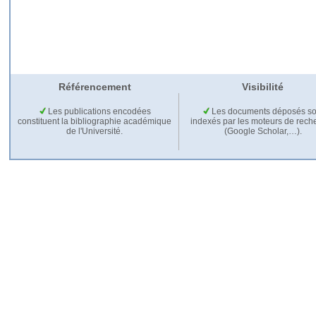
Référencement
Visibilité
Les publications encodées
Les documents déposés so
constituent la bibliographie académique
indexés par les moteurs de rech
de l'Université.
(Google Scholar,…).