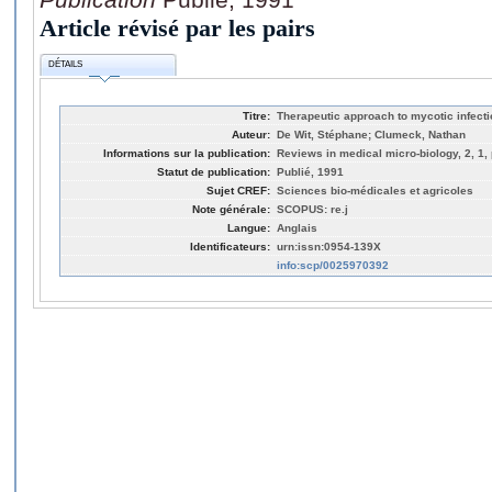
Article révisé par les pairs
DÉTAILS
Titre:
Therapeutic approach to mycotic infecti
Auteur:
De Wit, Stéphane; Clumeck, Nathan
Informations sur la publication:
Reviews in medical micro-biology, 2, 1,
Statut de publication:
Publié, 1991
Sujet CREF:
Sciences bio-médicales et agricoles
Note générale:
SCOPUS: re.j
Langue:
Anglais
Identificateurs:
urn:issn:0954-139X
info:scp/0025970392