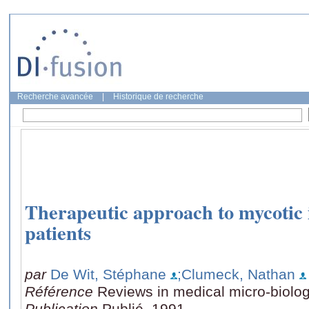
Recherche avancée
|
Historique de recherche
Therapeutic approach to mycotic 
patients
par
De Wit, Stéphane
;Clumeck, Nathan
Référence
Reviews in medical micro-biolog
Publication
Publié, 1991