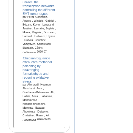
unravel the
transcription networks
controlling the different
EMT tumor states.
par Pérez González,
Andrea , Windels, Gabriel ,
Bévant, Kevin , Lengrand,
Justine , Lemaire, Sophie ,
Moers, Virginie , Scozzaro,
Samuel , Debroux, Ulysse
, Dubois, Christine ,
Vanuytven, Sebastiaan ,
Blanpain, Cédric
2026-07
Publication
Chitosan biguanide
attenuates methanol
poisoning by
scavenging
formaldehyde and
reducing oxidative
stress
par Alimoradi, Houman ,
Abrishami, Amir ,
Ghaffarian-Bahraman, Ali ,
Fallah, Anita , Babacian,
Mohammad ,
Khademalhosseini,
Morteza , Babaee,
Abdolreza , Delporte,
Christine , Razmi, Ali
2026-06-30
Publication