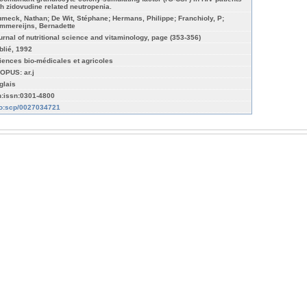
th zidovudine related neutropenia.
umeck, Nathan; De Wit, Stéphane; Hermans, Philippe; Franchioly, P;
mmereijns, Bernadette
urnal of nutritional science and vitaminology, page (353-356)
blié, 1992
iences bio-médicales et agricoles
OPUS: ar.j
glais
n:issn:0301-4800
fo:scp/0027034721