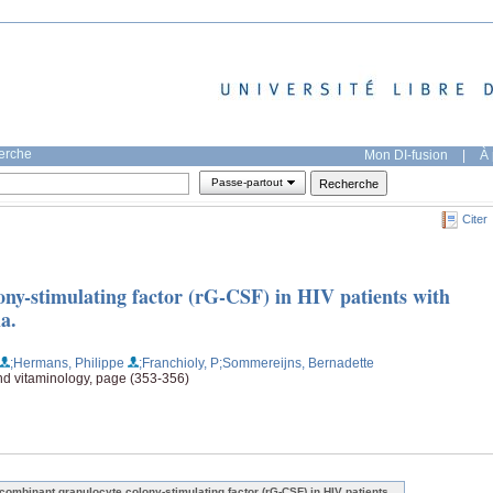
herche
Mon DI-fusion
|
À 
Passe-partout
Citer
ny-stimulating factor (rG-CSF) in HIV patients with
a.
;Hermans, Philippe
;Franchioly, P
;Sommereijns, Bernadette
and vitaminology, page (353-356)
combinant granulocyte colony-stimulating factor (rG-CSF) in HIV patients