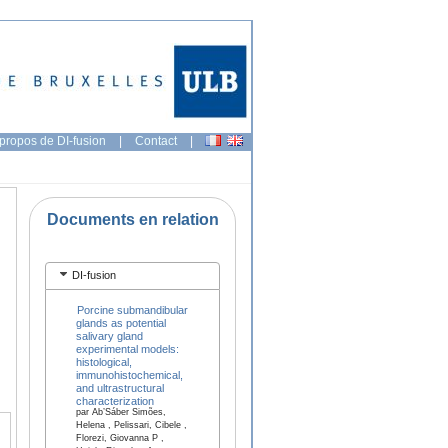
propos de DI-fusion
|
Contact
|
Documents en relation
DI-fusion
Porcine submandibular
glands as potential
salivary gland
experimental models:
histological,
immunohistochemical,
and ultrastructural
characterization
par Ab’Sáber Simões,
Helena , Pelissari, Cibele ,
Florezi, Giovanna P ,