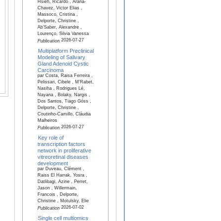
Hsieh, Ricardo , Arana-
Chavez, Victor Elias ,
Massoco, Cristina ,
Delporte, Christine ,
Ab’Saber, Alexandre ,
Lourenço, Silvia Vanessa
2026-07-27
Publication
Multiplatform Preclinical
Modeling of Salivary
Gland Adenoid Cystic
Carcinoma
par Costa, Raisa Ferreira ,
Pelissari, Cibele , M'Rabet,
Nasiha , Rodrigues Lé,
Nayana , Bolaky, Nargis ,
Dos Santos, Tiago Góss ,
Delporte, Christine ,
Coutinho-Camillo, Cláudia
Malheiros
2026-07-27
Publication
Key role of
transcription factors
network in proliferative
vitreoretinal diseases
development
par Duveau, Clément ,
Raiss El Harrak, Yosra ,
Datlibagi, Azine , Perret,
Jason , Willermain,
Francois , Delporte,
Christine , Motulsky, Elie
2026-07-02
Publication
Single cell multiomics