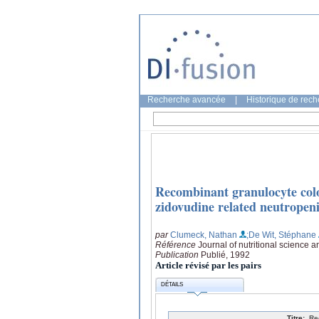
Recherche avancée
|
Historique de rec
Recombinant granulocyte colo
zidovudine related neutropeni
par
Clumeck, Nathan
;De Wit, Stéphane
Référence
Journal of nutritional science 
Publication
Publié, 1992
Article révisé par les pairs
DÉTAILS
Titre:
Re