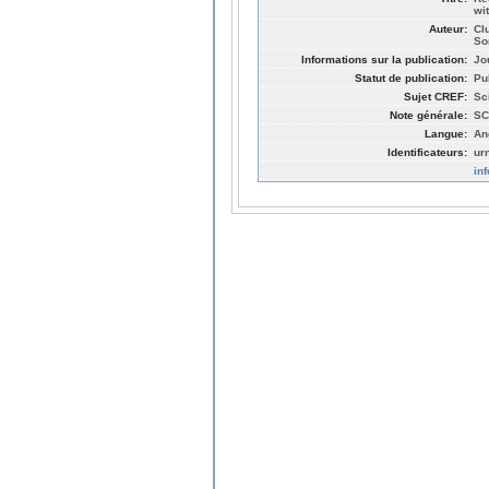
wi
Auteur:
Cl
So
Informations sur la publication:
Jo
Statut de publication:
Pu
Sujet CREF:
Sc
Note générale:
SC
Langue:
An
Identificateurs:
ur
in