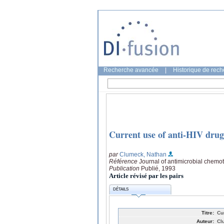
Recherche avancée
|
Historique de rec
Current use of anti-HIV dru
par
Clumeck, Nathan
Référence
Journal of antimicrobial chemo
Publication
Publié, 1993
Article révisé par les pairs
DÉTAILS
Titre:
Cu
Auteur:
Cl