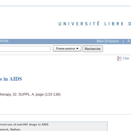
herche
Mon DI-fusion
|
À 
Passe-partout
Citer
gs in AIDS
therapy, 32, SUPPL. A, page (133-138)
rrent use of anti-HIV drugs in AIDS
umeck, Nathan