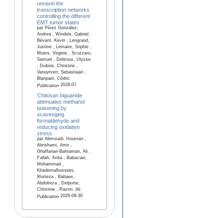
unravel the
transcription networks
controlling the different
EMT tumor states.
par Pérez González,
Andrea , Windels, Gabriel ,
Bévant, Kevin , Lengrand,
Justine , Lemaire, Sophie ,
Moers, Virginie , Scozzaro,
Samuel , Debroux, Ulysse
, Dubois, Christine ,
Vanuytven, Sebastiaan ,
Blanpain, Cédric
2026-07
Publication
Chitosan biguanide
attenuates methanol
poisoning by
scavenging
formaldehyde and
reducing oxidative
stress
par Alimoradi, Houman ,
Abrishami, Amir ,
Ghaffarian-Bahraman, Ali ,
Fallah, Anita , Babacian,
Mohammad ,
Khademalhosseini,
Morteza , Babaee,
Abdolreza , Delporte,
Christine , Razmi, Ali
2026-06-30
Publication