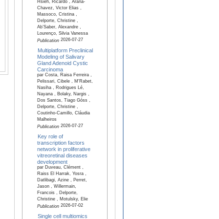
Hsieh, Ricardo , Arana-
Chavez, Victor Elias ,
Massoco, Cristina ,
Delporte, Christine ,
Ab’Saber, Alexandre ,
Lourenço, Silvia Vanessa
2026-07-27
Publication
Multiplatform Preclinical
Modeling of Salivary
Gland Adenoid Cystic
Carcinoma
par Costa, Raisa Ferreira ,
Pelissari, Cibele , M'Rabet,
Nasiha , Rodrigues Lé,
Nayana , Bolaky, Nargis ,
Dos Santos, Tiago Góss ,
Delporte, Christine ,
Coutinho-Camillo, Cláudia
Malheiros
2026-07-27
Publication
Key role of
transcription factors
network in proliferative
vitreoretinal diseases
development
par Duveau, Clément ,
Raiss El Harrak, Yosra ,
Datlibagi, Azine , Perret,
Jason , Willermain,
Francois , Delporte,
Christine , Motulsky, Elie
2026-07-02
Publication
Single cell multiomics