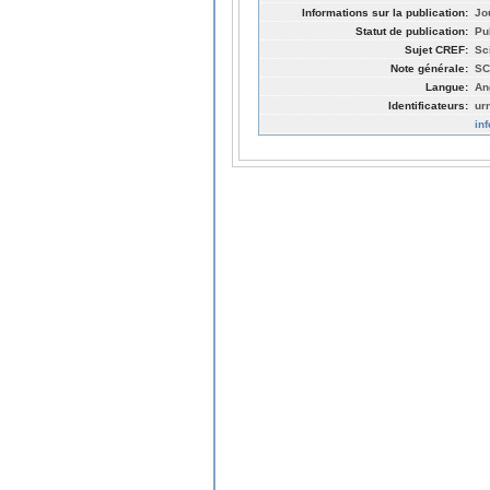
Informations sur la publication:
Jo
Statut de publication:
Pu
Sujet CREF:
Sc
Note générale:
SC
Langue:
An
Identificateurs:
ur
in