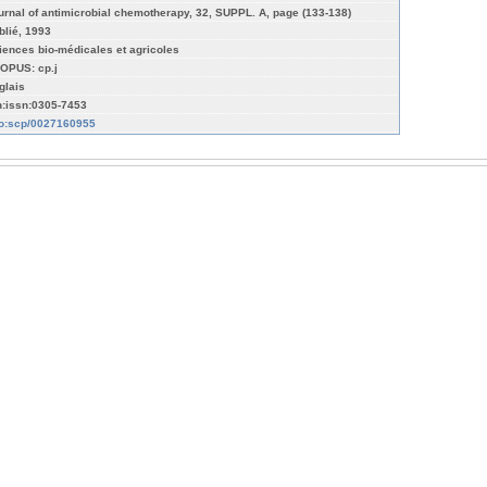
urnal of antimicrobial chemotherapy, 32, SUPPL. A, page (133-138)
blié, 1993
iences bio-médicales et agricoles
OPUS: cp.j
glais
n:issn:0305-7453
fo:scp/0027160955