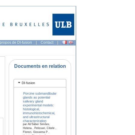
propos de DI-fusion
|
Contact
|
Documents en relation
DI-fusion
Porcine submandibular
glands as potential
salivary gland
experimental models:
histological,
immunohistochemical,
and ultrastructural
characterization
par Ab’Sáber Simões,
Helena , Pelissari, Cibele ,
Florezi, Giovanna P ,