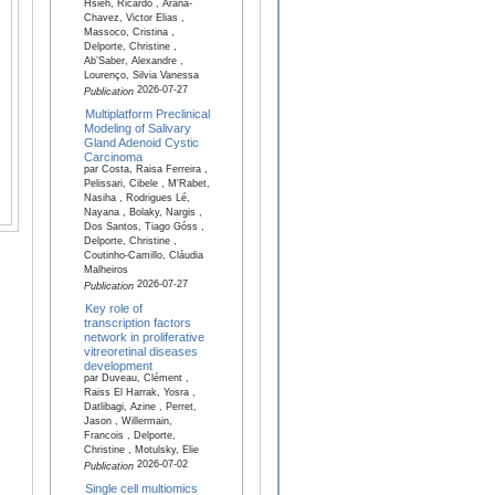
Hsieh, Ricardo , Arana-
Chavez, Victor Elias ,
Massoco, Cristina ,
Delporte, Christine ,
Ab’Saber, Alexandre ,
Lourenço, Silvia Vanessa
2026-07-27
Publication
Multiplatform Preclinical
Modeling of Salivary
Gland Adenoid Cystic
Carcinoma
par Costa, Raisa Ferreira ,
Pelissari, Cibele , M'Rabet,
Nasiha , Rodrigues Lé,
Nayana , Bolaky, Nargis ,
Dos Santos, Tiago Góss ,
Delporte, Christine ,
Coutinho-Camillo, Cláudia
Malheiros
2026-07-27
Publication
Key role of
transcription factors
network in proliferative
vitreoretinal diseases
development
par Duveau, Clément ,
Raiss El Harrak, Yosra ,
Datlibagi, Azine , Perret,
Jason , Willermain,
Francois , Delporte,
Christine , Motulsky, Elie
2026-07-02
Publication
Single cell multiomics