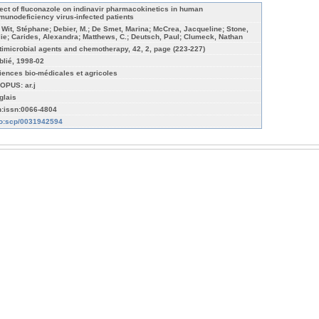
fect of fluconazole on indinavir pharmacokinetics in human
munodeficiency virus-infected patients
 Wit, Stéphane; Debier, M.; De Smet, Marina; McCrea, Jacqueline; Stone,
lie; Carides, Alexandra; Matthews, C.; Deutsch, Paul; Clumeck, Nathan
timicrobial agents and chemotherapy, 42, 2, page (223-227)
blié, 1998-02
iences bio-médicales et agricoles
OPUS: ar.j
glais
n:issn:0066-4804
fo:scp/0031942594