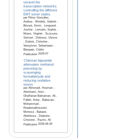
unravel the
transcription networks
controlling the different
EMT tumor states.
par Pérez González,
Andrea , Windels, Gabriel ,
Bévant, Kevin , Lengrand,
Justine , Lemaire, Sophie ,
Moers, Virginie , Scozzaro,
Samuel , Debroux, Ulysse
, Dubois, Christine ,
Vanuytven, Sebastiaan ,
Blanpain, Cédric
2026-07
Publication
Chitosan biguanide
attenuates methanol
poisoning by
scavenging
formaldehyde and
reducing oxidative
stress
par Alimoradi, Houman ,
Abrishami, Amir ,
Ghaffarian-Bahraman, Ali ,
Fallah, Anita , Babacian,
Mohammad ,
Khademalhosseini,
Morteza , Babaee,
Abdolreza , Delporte,
Christine , Razmi, Ali
2026-06-30
Publication