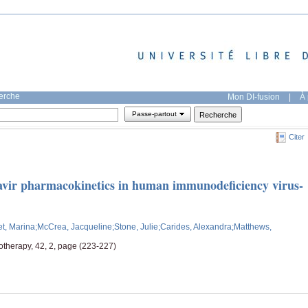
herche
Mon DI-fusion
|
À 
Passe-partout
Citer
inavir pharmacokinetics in human immunodeficiency virus-
t, Marina
;McCrea, Jacqueline
;Stone, Julie
;Carides, Alexandra
;Matthews,
therapy, 42, 2, page (223-227)