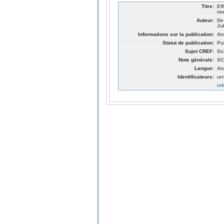
Titre:
Ef
im
Auteur:
De
Ju
Informations sur la publication:
An
Statut de publication:
Pu
Sujet CREF:
Sc
Note générale:
SC
Langue:
An
Identificateurs:
ur
in