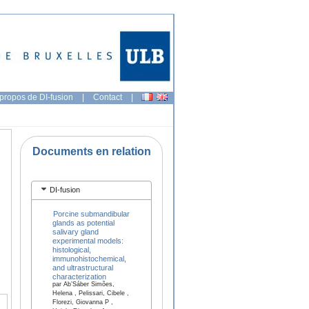
propos de DI-fusion
|
Contact
|
Documents en relation
DI-fusion
Porcine submandibular
glands as potential
salivary gland
experimental models:
histological,
immunohistochemical,
and ultrastructural
characterization
par Ab’Sáber Simões,
Helena , Pelissari, Cibele ,
Florezi, Giovanna P ,