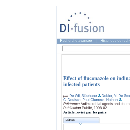
Recherche avancée
|
Historique de rec
Effect of fluconazole on ind
infected patients
par
De Wit, Stéphane
;Debier, M.
;De Sme
C.
;Deutsch, Paul
;Clumeck, Nathan
Référence
Antimicrobial agents and chemo
Publication
Publié, 1998-02
Article révisé par les pairs
DÉTAILS