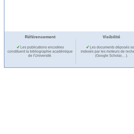
Référencement
Visibilité
Les publications encodées
Les documents déposés so
constituent la bibliographie académique
indexés par les moteurs de rech
de l'Université.
(Google Scholar,…).