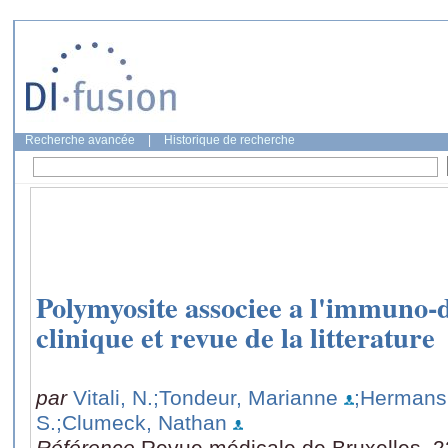
Recherche avancée
|
Historique de recherche
Polymyosite associee a l'immuno-
clinique et revue de la litterature
par
Vitali, N.
;Tondeur, Marianne
;Hermans,
S.
;Clumeck, Nathan
Référence
Revue médicale de Bruxelles, 2