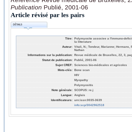
Publication
Publié, 2001-06
Article révisé par les pairs
DÉTAILS
Titre:
Polymyosite associee a l'immuno-defici
la litterature
Auteur:
Vitali, N.; Tondeur, Marianne; Hermans, 
Nathan
Informations sur la publication:
Revue médicale de Bruxelles, 22, 3, pa
Statut de publication:
Publié, 2001-06
Sujet CREF:
Sciences bio-médicales et agricoles
Mots-clés:
Bone scan
HIV
Myopathy
Polymyositis
Note générale:
SCOPUS: re.j
Langue:
Anglais
Identificateurs:
urn:issn:0035-3639
info:scp/3042962518