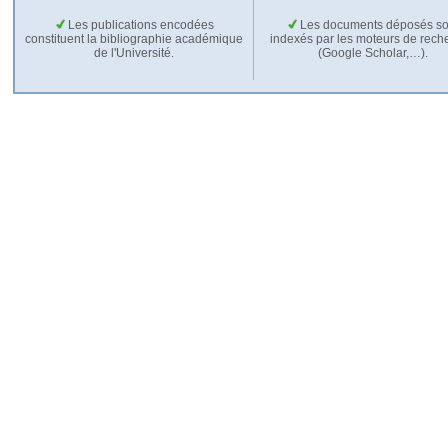
Les publications encodées
Les documents déposés so
constituent la bibliographie académique
indexés par les moteurs de rech
de l'Université.
(Google Scholar,…).