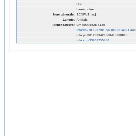
HIV
Lamivudine
Note générale:
SCOPUS: ar.j
Langue:
Anglais
Identificateurs:
urn:issn:1525-4135
info:doi/10.1097/01.qai.0000214821.33
info:pii/0012633420060415000008
info:scp/33646755880