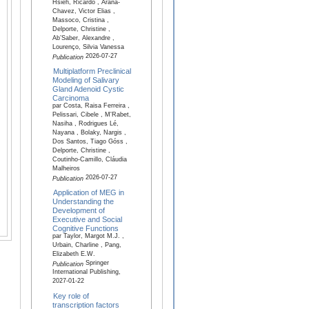
Hsieh, Ricardo , Arana-
Chavez, Victor Elias ,
Massoco, Cristina ,
Delporte, Christine ,
Ab’Saber, Alexandre ,
Lourenço, Silvia Vanessa
2026-07-27
Publication
Multiplatform Preclinical
Modeling of Salivary
Gland Adenoid Cystic
Carcinoma
par Costa, Raisa Ferreira ,
Pelissari, Cibele , M'Rabet,
Nasiha , Rodrigues Lé,
Nayana , Bolaky, Nargis ,
Dos Santos, Tiago Góss ,
Delporte, Christine ,
Coutinho-Camillo, Cláudia
Malheiros
2026-07-27
Publication
Application of MEG in
Understanding the
Development of
Executive and Social
Cognitive Functions
par Taylor, Margot M.J. ,
Urbain, Charline , Pang,
Elizabeth E.W.
Springer
Publication
International Publishing,
2027-01-22
Key role of
transcription factors