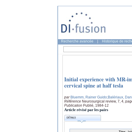
Recherche avancée
|
Historique de rec
Initial experience with MR-ima
cervical spine at half tesla
par
Bluemm, Rainer Guido
;Balériaux, Dan
Référence
Neurosurgical review, 7, 4, pa
Publication
Publié, 1984-12
Article révisé par les pairs
DÉTAILS
Titre:
In