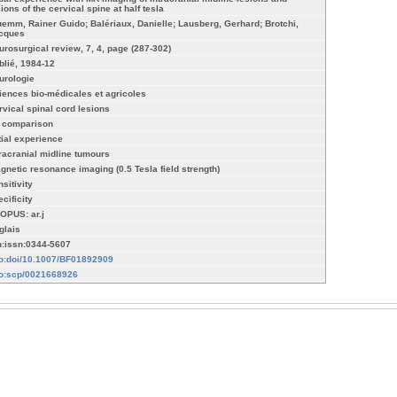
ions of the cervical spine at half tesla
uemm, Rainer Guido; Balériaux, Danielle; Lausberg, Gerhard; Brotchi,
cques
urosurgical review, 7, 4, page (287-302)
blié, 1984-12
urologie
iences bio-médicales et agricoles
rvical spinal cord lesions
 comparison
itial experience
tracranial midline tumours
gnetic resonance imaging (0.5 Tesla field strength)
sitivity
cificity
OPUS: ar.j
glais
n:issn:0344-5607
fo:doi/10.1007/BF01892909
fo:scp/0021668926