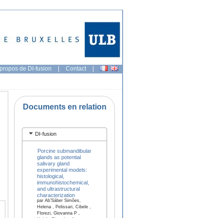
propos de DI-fusion
|
Contact
|
Documents en relation
DI-fusion
Porcine submandibular
glands as potential
salivary gland
experimental models:
histological,
immunohistochemical,
and ultrastructural
characterization
par Ab’Sáber Simões,
Helena , Pelissari, Cibele ,
Florezi, Giovanna P ,