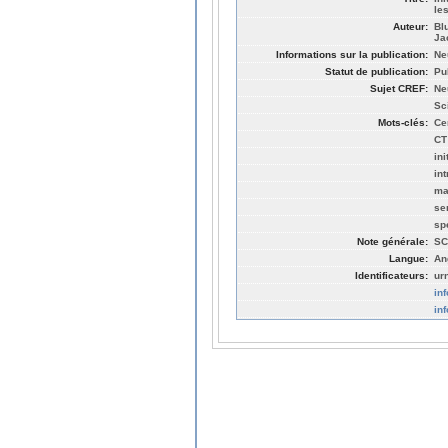
les
Auteur:
Bl
Ja
Informations sur la publication:
Ne
Statut de publication:
Pu
Sujet CREF:
Ne
Sc
Mots-clés:
Ce
CT
in
in
ma
sen
spe
Note générale:
SC
Langue:
An
Identificateurs:
ur
in
in