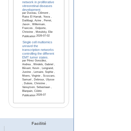
network in proliferative
vitreoretinal diseases
development
par Duveau, Clément ,
Raiss El Harrak, Yosra ,
Datlibagi, Azine , Perret,
Jason , Willermain,
Francois , Delporte,
Christine , Motulsky, Elie
2026-07-02
Publication
Single cell multiomics
unravel the
transcription networks
controlling the different
EMT tumor states.
par Pérez González,
Andrea , Windels, Gabriel ,
Bévant, Kevin , Lengrand,
Justine , Lemaire, Sophie ,
Moers, Virginie , Scozzaro,
Samuel , Debroux, Ulysse
, Dubois, Christine ,
Vanuytven, Sebastiaan ,
Blanpain, Cédric
2026-07
Publication
Facilité