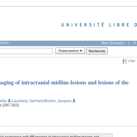
herche
Mon DI-fusion
|
À 
Passe-partout
Citer
ging of intracranial midline-lesions and lesions of the
ielle
;Lausberg, Gerhard
;Brotchi, Jacques
ge (287-302)
itial experience with MR-imaging of intracranial midline-lesions and