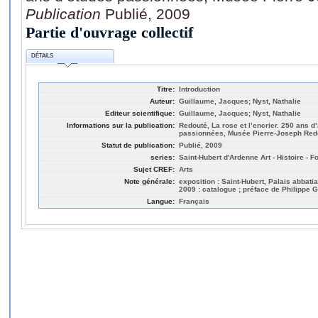
Publication
Publié, 2009
Partie d'ouvrage collectif
DÉTAILS
Titre:
Introduction
Auteur:
Guillaume, Jacques; Nyst, Nathalie
Editeur scientifique:
Guillaume, Jacques; Nyst, Nathalie
Informations sur la publication:
Redouté, La rose et l’encrier. 250 ans d
passionnées, Musée Pierre-Joseph Redo
Statut de publication:
Publié, 2009
series:
Saint-Hubert d'Ardenne Art - Histoire - F
Sujet CREF:
Arts
Note générale:
exposition : Saint-Hubert, Palais abbat
2009 : catalogue ; préface de Philippe 
Langue:
Français