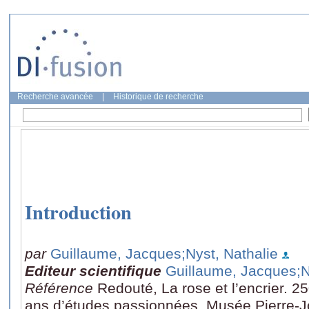
Recherche avancée
|
Historique de recherche
Introduction
par
Guillaume, Jacques
;Nyst, Nathalie
Editeur scientifique
Guillaume, Jacques
;
Référence
Redouté, La rose et l’encrier. 2
ans d’études passionnées, Musée Pierre-J