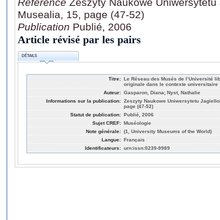
Référence
Zeszyty Naukowe Uniwersytetu 
Musealia, 15, page (47-52)
Publication
Publié, 2006
Article révisé par les pairs
DÉTAILS
Titre:
Le Réseau des Musés de l’Université libr
originale dans le contexte universitaire
Auteur:
Gasparon, Diana; Nyst, Nathalie
Informations sur la publication:
Zeszyty Naukowe Uniwersytetu Jagiello
page (47-52)
Statut de publication:
Publié, 2006
Sujet CREF:
Muséologie
Note générale:
(1, University Museums of the World)
Langue:
Français
Identificateurs:
urn:issn:0239-9989