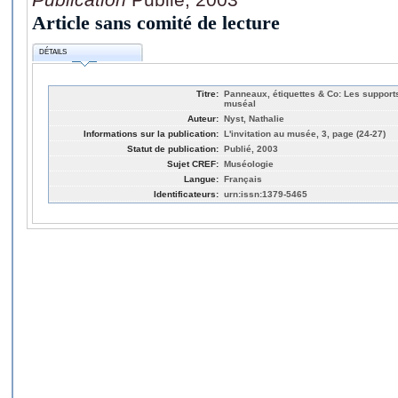
Article sans comité de lecture
DÉTAILS
Titre:
Panneaux, étiquettes & Co: Les supports
muséal
Auteur:
Nyst, Nathalie
Informations sur la publication:
L'invitation au musée, 3, page (24-27)
Statut de publication:
Publié, 2003
Sujet CREF:
Muséologie
Langue:
Français
Identificateurs:
urn:issn:1379-5465