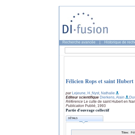
Recherche avancée
|
Historique de rec
Félicien Rops et saint Hubert
par
Lejeune, H.
;Nyst, Nathalie
Editeur scientifique
Dierkens, Alain
;Du
Référence
Le culte de saint Hubert en Na
Publication
Publié, 1993
Partie d'ouvrage collectif
DÉTAILS
Titre:
Fé