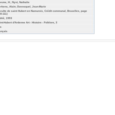
jeune, H.; Nyst, Nathalie
erkens, Alain; Duvosquel, Jean-Marie
 culte de saint Hubert en Namurois, Crédit communal, Bruxelles, page
08-111)
blié, 1993
nt-Hubert d'Ardenne Art - Histoire - Folklore, 3
ts
ançais