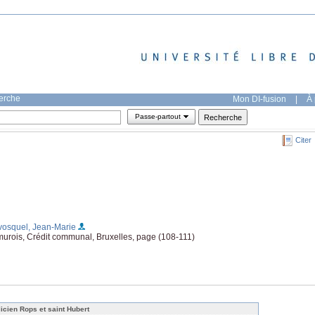
herche
Mon DI-fusion
|
À 
Passe-partout
Citer
vosquel, Jean-Marie
murois, Crédit communal, Bruxelles, page (108-111)
licien Rops et saint Hubert