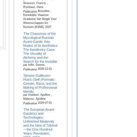
Strauven, Francis ,
Rombaut, Hans
Bruxelles,
Publication
Koninklijke Vlaamse
Academie Van België Voor
Wetenschappen En
Kunsten (KVAB), 2027
The Chaosmos of the
Mycological Russian
Avant-Garde: Key
Nodes of Its Aesthetics
The Kandinsky Case:
The Visuality of
Alchemy and the
Search for the Invisible
par Ioffe, Dennis
2026-12-01
Publication
Simone Guillissen-
Hoa’s (Self-)Portraits:
Gender, Race, and the
Making of Professional
Identity
par Vranken, Apolline ,
Malevez, Apolline
2026-07-01
Publication
The European Avant-
Garde(s) and
Technologies:
Unfinished Modernity
and the Idea of Tékhnē
—the One Hundred
Years’ Revolution,