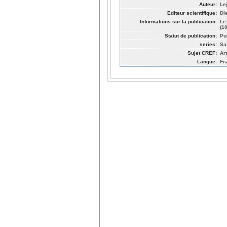
Auteur:
Le
Editeur scientifique:
Di
Informations sur la publication:
Le
(1
Statut de publication:
Pu
series:
Sai
Sujet CREF:
Ar
Langue:
Fr