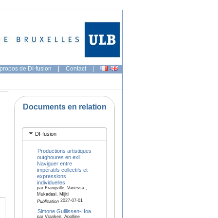
propos de DI-fusion
|
Contact
|
Documents en relation
DI-fusion
Productions artistiques
ouïghoures en exil.
Naviguer entre
impératifs collectifs et
expressions
individuelles.
par Frangville, Vanessa ,
Mukadasi, Mijiti
2027-07-01
Publication
Simone Guillissen-Hoa
par Vranken, Apolline ,