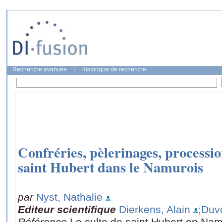
Recherche avancée
|
Historique de recherche
Confréries, pèlerinages, procession
saint Hubert dans le Namurois
par
Nyst, Nathalie
Editeur scientifique
Dierkens, Alain
;Duv
Référence
Le culte de saint Hubert en Na