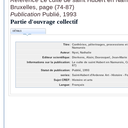
Bruxelles, page (74-87)
Publication
Publié, 1993
Partie d'ouvrage collectif
DÉTAILS
Titre:
Confréries, pèlerinages, processions et 
Namurois
Auteur:
Nyst, Nathalie
Editeur scientifique:
Dierkens, Alain; Duvosquel, Jean-Marie
Informations sur la publication:
Le culte de saint Hubert en Namurois, C
87)
Statut de publication:
Publié, 1993
series:
Saint-Hubert d'Ardenne Art - Histoire - Fo
Sujet CREF:
Histoire et arts
Langue:
Français