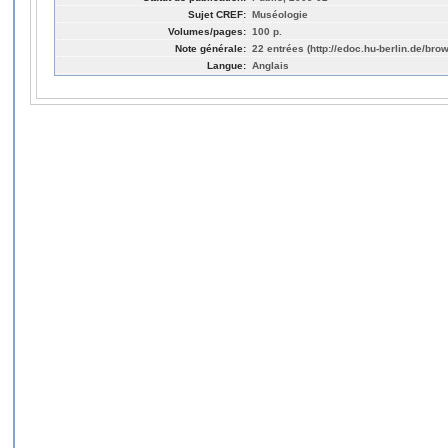
Sujet CREF:
Muséologie
Volumes/pages:
100 p.
Note générale:
22 entrées (http://edoc.hu-berlin.de/bro
Langue:
Anglais