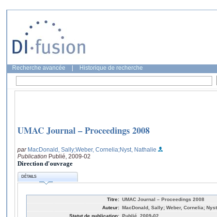
Recherche avancée
|
Historique de recherche
UMAC Journal – Proceedings 2008
par
MacDonald, Sally
;Weber, Cornelia
;Nyst, Nathalie
Publication
Publié, 2009-02
Direction d'ouvrage
DÉTAILS
Titre:
UMAC Journal – Proceedings 2008
Auteur:
MacDonald, Sally; Weber, Cornelia; Nyst
Statut de publication:
Publié, 2009-02