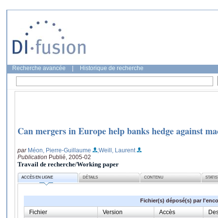
Recherche avancée
|
Historique de recherche
Can mergers in Europe help banks hedge against ma
par
Méon, Pierre-Guillaume
;Weill, Laurent
Publication
Publié, 2005-02
Travail de recherche/Working paper
ACCÈS EN LIGNE
DÉTAILS
CONTENU
STATI
Fichier(s) déposé(s) par l'enc
Fichier
Version
Accès
Des