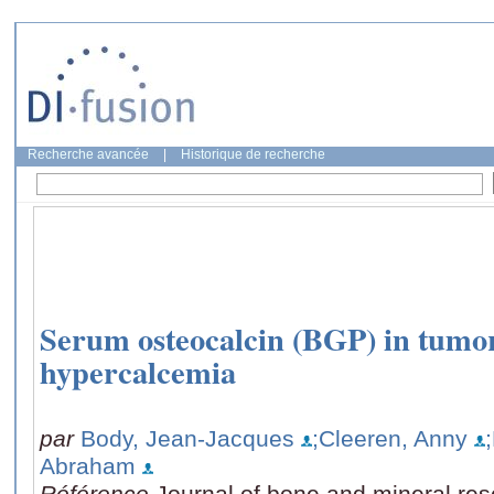
Recherche avancée
|
Historique de recherche
Serum osteocalcin (BGP) in tumor
hypercalcemia
par
Body, Jean-Jacques
;Cleeren, Anny
Abraham
Référence
Journal of bone and mineral res