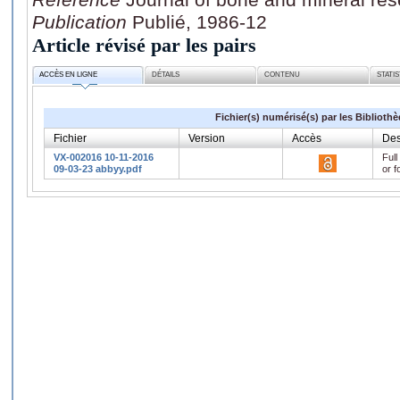
Publication
Publié, 1986-12
Article révisé par les pairs
ACCÈS EN LIGNE
DÉTAILS
CONTENU
STATI
Fichier(s) numérisé(s) par les Biblioth
Fichier
Version
Accès
Des
VX-002016 10-11-2016
Full
09-03-23 abbyy.pdf
or f