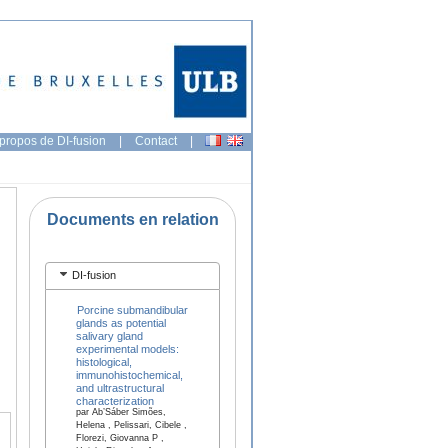
propos de DI-fusion
|
Contact
|
Documents en relation
DI-fusion
Porcine submandibular
glands as potential
salivary gland
experimental models:
histological,
immunohistochemical,
and ultrastructural
characterization
par Ab’Sáber Simões,
Helena , Pelissari, Cibele ,
Florezi, Giovanna P ,