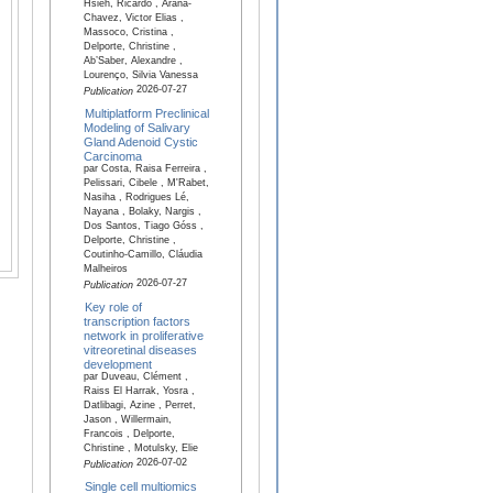
Hsieh, Ricardo , Arana-
Chavez, Victor Elias ,
Massoco, Cristina ,
Delporte, Christine ,
Ab’Saber, Alexandre ,
Lourenço, Silvia Vanessa
2026-07-27
Publication
Multiplatform Preclinical
Modeling of Salivary
Gland Adenoid Cystic
Carcinoma
par Costa, Raisa Ferreira ,
Pelissari, Cibele , M'Rabet,
Nasiha , Rodrigues Lé,
Nayana , Bolaky, Nargis ,
Dos Santos, Tiago Góss ,
Delporte, Christine ,
Coutinho-Camillo, Cláudia
Malheiros
2026-07-27
Publication
Key role of
transcription factors
network in proliferative
vitreoretinal diseases
development
par Duveau, Clément ,
Raiss El Harrak, Yosra ,
Datlibagi, Azine , Perret,
Jason , Willermain,
Francois , Delporte,
Christine , Motulsky, Elie
2026-07-02
Publication
Single cell multiomics