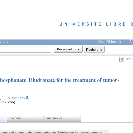
herche
Mon DI-fusion
|
À 
Passe-partout
Citer
sphosphonate Tiludronate for the treatment of tumor-
, Jean-Jacques
(257-266)
CONTENU
STATISTIQUES
ficacy and safety of the bisphosphonate Tiludronate for the treatment of