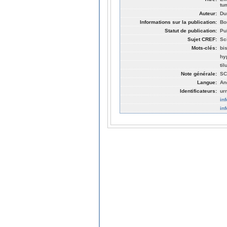
tu
Auteur:
Du
Informations sur la publication:
Bo
Statut de publication:
Pu
Sujet CREF:
Sc
Mots-clés:
bi
hy
ti
Note générale:
SC
Langue:
An
Identificateurs:
ur
in
in