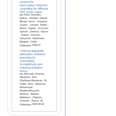
unravel the
transcription networks
controlling the different
EMT tumor states.
par Pérez González,
Andrea , Windels, Gabriel ,
Bévant, Kevin , Lengrand,
Justine , Lemaire, Sophie ,
Moers, Virginie , Scozzaro,
Samuel , Debroux, Ulysse
, Dubois, Christine ,
Vanuytven, Sebastiaan ,
Blanpain, Cédric
2026-07
Publication
Chitosan biguanide
attenuates methanol
poisoning by
scavenging
formaldehyde and
reducing oxidative
stress
par Alimoradi, Houman ,
Abrishami, Amir ,
Ghaffarian-Bahraman, Ali ,
Fallah, Anita , Babacian,
Mohammad ,
Khademalhosseini,
Morteza , Babaee,
Abdolreza , Delporte,
Christine , Razmi, Ali
2026-06-30
Publication