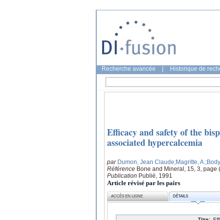
Recherche avancée
|
Historique de rec
Efficacy and safety of the bi
associated hypercalcemia
par
Dumon, Jean Claude
;Magritte, A.
;Body
Référence
Bone and Mineral, 15, 3, page 
Publication
Publié, 1991
Article révisé par les pairs
ACCÈS EN LIGNE
DÉTAILS
Titre:
Ef