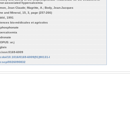
mor-associated hypercalcemia
mon, Jean Claude; Magritte, A.; Body, Jean-Jacques
ne and Mineral, 15, 3, page (257-266)
blié, 1991
iences bio-médicales et agricoles
sphosphonate
percalcemia
ludronate
OPUS: ar.j
glais
n:issn:0169-6009
fo:doi/10.1016/0169-6009(91)90131-I
fo:scp/0026090832