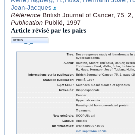
Jean-Jacques
Référence
British Journal of Cancer, 75, 2
Publication
Publié, 1997
Article révisé par les pairs
DÉTAILS
Titre:
Dose-response study of ibandronate in 
hypercalcaemia
Auteur:
Ralston, Stuart; Thiébaud, Daniel; Herr
Thürlimann, Beat; Walls, John; Lichinitse
H.; Huss, Hermann Josef; Tubiana-Hulin
Informations sur la publication:
British Journal of Cancer, 75, 2, page (2
Statut de publication:
Publié, 1997
Sujet CREF:
Sciences bio-médicales et agricoles
Mots-clés:
Bisphosphonate
Cancer
Hypercalcaemia
Parathyroid hormone-related protein
Treatment
Note générale:
SCOPUS: ar.j
Langue:
Anglais
Identificateurs:
urn:issn:0007-0920
info:scp/8044222736