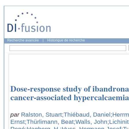
Recherche avancée
|
Historique de recherche
Dose-response study of ibandronat
cancer-associated hypercalcaemia
par
Ralston, Stuart
;Thiébaud, Daniel
;Herr
Ernst
;Thürlimann, Beat
;Walls, John
;Lichini
René
;Hagberg, H.
;Huss, Hermann Josef
;T