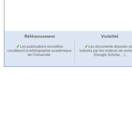
Référencement
Visibilité
Les publications encodées
Les documents déposés so
constituent la bibliographie académique
indexés par les moteurs de rech
de l'Université.
(Google Scholar,…).