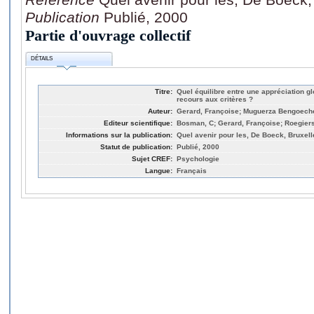
Publication
Publié, 2000
Partie d'ouvrage collectif
DÉTAILS
Titre:
Quel équilibre entre une appréciation g
recours aux critères ?
Auteur:
Gerard, Françoise; Muguerza Bengoeche
Editeur scientifique:
Bosman, C; Gerard, Françoise; Roegiers
Informations sur la publication:
Quel avenir pour les, De Boeck, Bruxell
Statut de publication:
Publié, 2000
Sujet CREF:
Psychologie
Langue:
Français