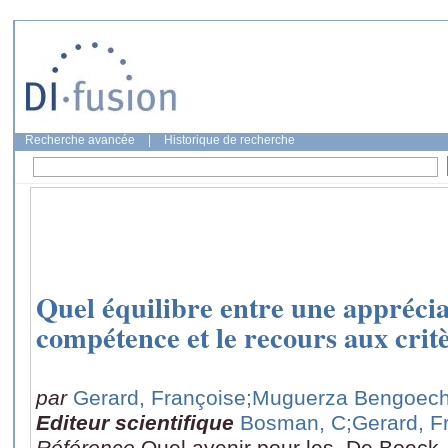
Recherche avancée
|
Historique de recherche
Quel équilibre entre une apprécia
compétence et le recours aux crit
par
Gerard, Françoise
;Muguerza Bengoech
Editeur scientifique
Bosman, C
;Gerard, F
Référence
Quel avenir pour les, De Boeck,