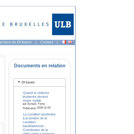
propos de DI-fusion
|
Contact
|
Documents en relation
DI-fusion
Quand la violence
lesbienne devient
moins visible
par Eyraud, Fiona
2026-11-05
Publication
La condition borderline
à la lumière de la
condition
baudelairienne :
Contribution de la
philosophie sartrienne