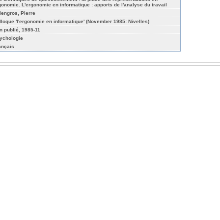
gonomie. L'ergonomie en informatique : apports de l'analyse du travail
lengros, Pierre
lloque 'l'ergonomie en informatique' (November 1985: Nivelles)
n publié, 1985-11
ychologie
ançais