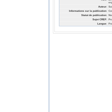
er
Auteur:
Sa
Informations sur la publication:
Co
Statut de publication:
No
Sujet CREF:
Ps
Langue:
Fr