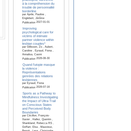
à la compréhension du
trouble de personnalité
borderline
par Aprile, Pauline ,
Englebert, Jérôme
2027-01-01
Publication
Improving
psychological care for
victims of intimate
partner violence within
lesbian couples*
par Gillissen, Zo , Aubert,
Caroline , Eyraud, Fiona ,
Annalisa, Casini
2026-06-30
Publication
Quand l'utopie masque
la violence :
Représentations
genrées des relations
lesbiennes
par Eyraud, Fiona
2026-07-16
Publication
Sports as a Pathway to
Mindfulness:Investigating
the Impact of Ultra-Trail
on Conscious States
and Perceived Body
Boundaries
par Cécillon, François-
Xavier , Hallez, Quentin ,
Shankland, Rebecca RS ,
Goffart, Elsa , Mauvieux,