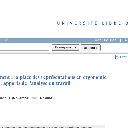
herche
Mon DI-fusion
|
À 
Passe-partout
Citer
ent : la place des représentations en ergonomie.
 apports de l'analyse du travail
matique' (November 1985: Nivelles)
s techniques de questionnement : la place des représentations en