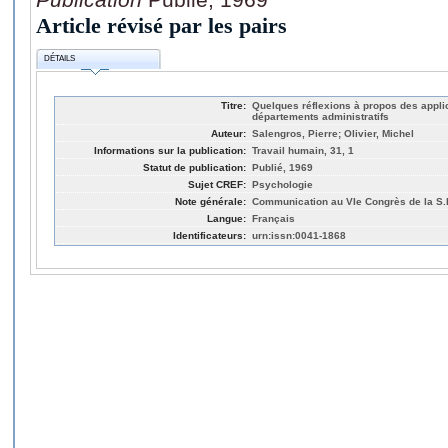
Article révisé par les pairs
DÉTAILS
Titre:
Quelques réflexions à propos des appl
départements administratifs
Auteur:
Salengros, Pierre; Olivier, Michel
Informations sur la publication:
Travail humain, 31, 1
Statut de publication:
Publié, 1969
Sujet CREF:
Psychologie
Note générale:
Communication au VIe Congrès de la S.E
Langue:
Français
Identificateurs:
urn:issn:0041-1868