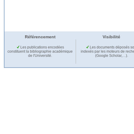
Référencement
Visibilité
Les publications encodées
Les documents déposés so
constituent la bibliographie académique
indexés par les moteurs de rech
de l'Université.
(Google Scholar,…).