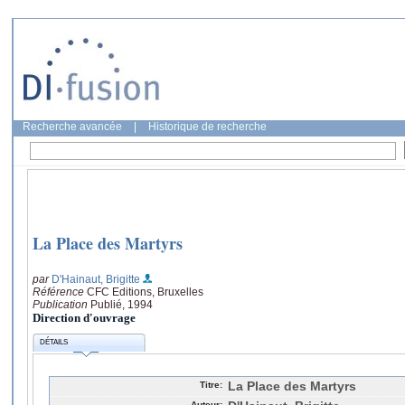
Recherche avancée
|
Historique de recherche
La Place des Martyrs
par
D'Hainaut, Brigitte
Référence
CFC Editions, Bruxelles
Publication
Publié, 1994
Direction d'ouvrage
DÉTAILS
Titre:
La Place des Martyrs
Auteur: