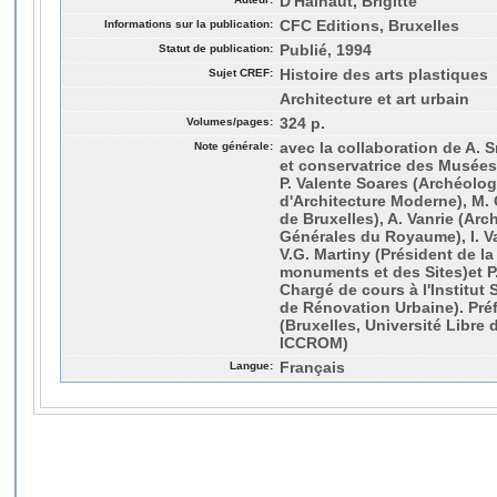
D'Hainaut, Brigitte
Informations sur la publication:
CFC Editions, Bruxelles
Statut de publication:
Publié, 1994
Sujet CREF:
Histoire des arts plastiques
Architecture et art urbain
Volumes/pages:
324 p.
Note générale:
avec la collaboration de A. 
et conservatrice des Musées d
P. Valente Soares (Archéolog
d'Architecture Moderne), M. 
de Bruxelles), A. Vanrie (Arc
Générales du Royaume), I. V
V.G. Martiny (Président de l
monuments et des Sites)et P
Chargé de cours à l'Institut
de Rénovation Urbaine). Préf
(Bruxelles, Université Libre
ICCROM)
Langue:
Français