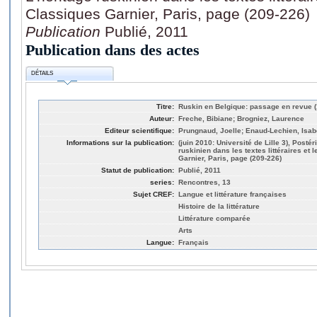
Classiques Garnier, Paris, page (209-226)
Publication
Publié, 2011
Publication dans des actes
DÉTAILS
Titre:
Ruskin en Belgique: passage en revue 
Auteur:
Freche, Bibiane; Brogniez, Laurence
Editeur scientifique:
Prungnaud, Joelle; Enaud-Lechien, Isab
Informations sur la publication:
(juin 2010: Université de Lille 3), Posté
ruskinien dans les textes littéraires et 
Garnier, Paris, page (209-226)
Statut de publication:
Publié, 2011
series:
Rencontres, 13
Sujet CREF:
Langue et littérature françaises
Histoire de la littérature
Littérature comparée
Arts
Langue:
Français