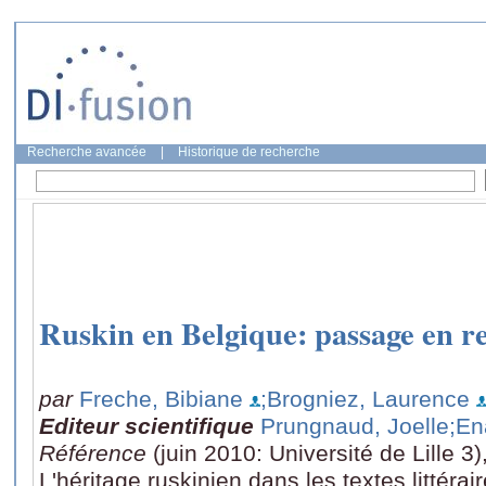
Recherche avancée
|
Historique de recherche
Ruskin en Belgique: passage en r
par
Freche, Bibiane
;Brogniez, Laurence
Editeur scientifique
Prungnaud, Joelle
;En
Référence
(juin 2010: Université de Lille 3
L'héritage ruskinien dans les textes littérair