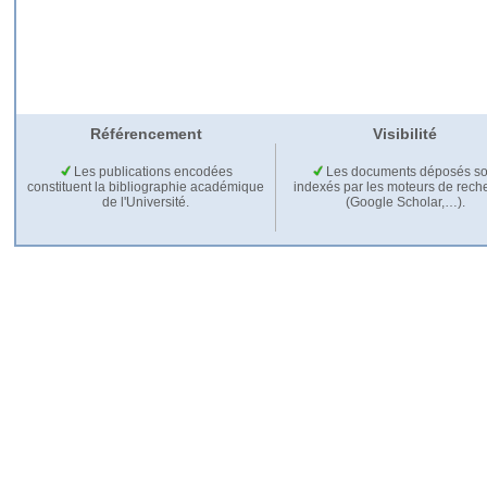
Référencement
Visibilité
Les publications encodées
Les documents déposés so
constituent la bibliographie académique
indexés par les moteurs de rech
de l'Université.
(Google Scholar,…).